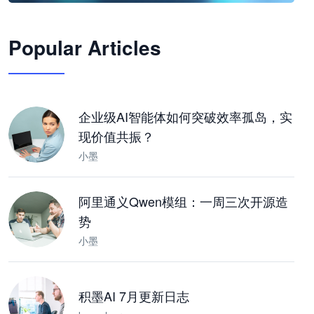
🦞
Popular Articles
JimoClaw 桌面 AI Agent 工作台
让 AI 处理本地资料 · 操控浏览器 · 交付可用文档
下载桌面版
企业级AI智能体如何突破效率孤岛，实
现价值共振？
小墨
阿里通义Qwen模组：一周三次开源造
势
小墨
积墨AI 7月更新日志