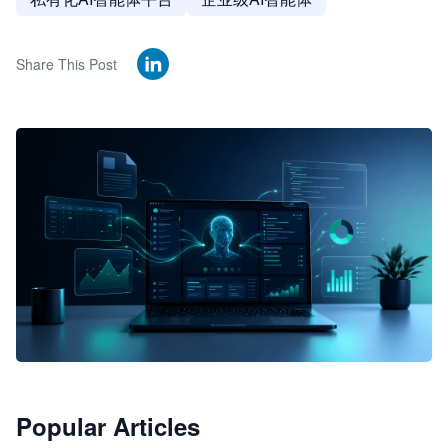
Share This Post
🦞
Popular Articles
JimoClaw 桌面 AI Agent 工作台