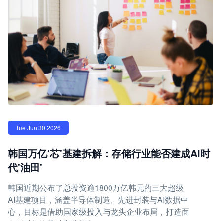
Tue Jun 30 2026
韩国万亿'芯'基建拆解：存储行业能否建成AI时
代'油田'
韩国近期公布了总投资逾1800万亿韩元的三大超级
AI基建项目，涵盖半导体制造、先进封装与AI数据中
心，目标是借助国家级投入与龙头企业布局，打造面