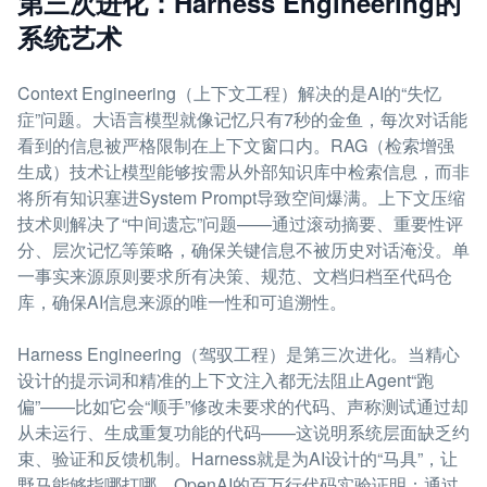
第三次进化：Harness Engineering的
系统艺术
Context Engineering（上下文工程）解决的是AI的“失忆
症”问题。大语言模型就像记忆只有7秒的金鱼，每次对话能
看到的信息被严格限制在上下文窗口内。RAG（检索增强
生成）技术让模型能够按需从外部知识库中检索信息，而非
将所有知识塞进System Prompt导致空间爆满。上下文压缩
技术则解决了“中间遗忘”问题——通过滚动摘要、重要性评
分、层次记忆等策略，确保关键信息不被历史对话淹没。单
一事实来源原则要求所有决策、规范、文档归档至代码仓
库，确保AI信息来源的唯一性和可追溯性。
Harness Engineering（驾驭工程）是第三次进化。当精心
设计的提示词和精准的上下文注入都无法阻止Agent“跑
偏”——比如它会“顺手”修改未要求的代码、声称测试通过却
从未运行、生成重复功能的代码——这说明系统层面缺乏约
束、验证和反馈机制。Harness就是为AI设计的“马具”，让
野马能够指哪打哪。OpenAI的百万行代码实验证明：通过