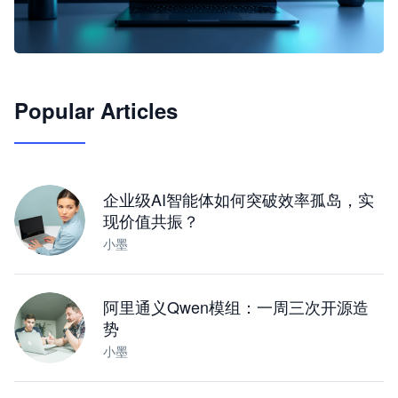
🦞
Popular Articles
JimoClaw 桌面 AI Agent 工作台
让 AI 处理本地资料 · 操控浏览器 · 交付可用文档
下载桌面版
企业级AI智能体如何突破效率孤岛，实
现价值共振？
小墨
阿里通义Qwen模组：一周三次开源造
势
小墨