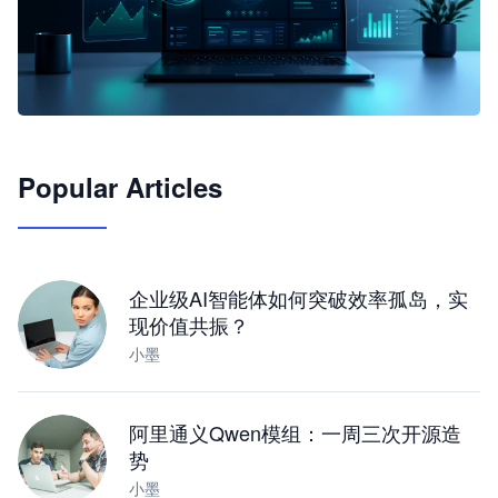
🦞
Popular Articles
JimoClaw 桌面 AI Agent 工作台
让 AI 处理本地资料 · 操控浏览器 · 交付可用文档
下载桌面版
企业级AI智能体如何突破效率孤岛，实
现价值共振？
小墨
阿里通义Qwen模组：一周三次开源造
势
小墨