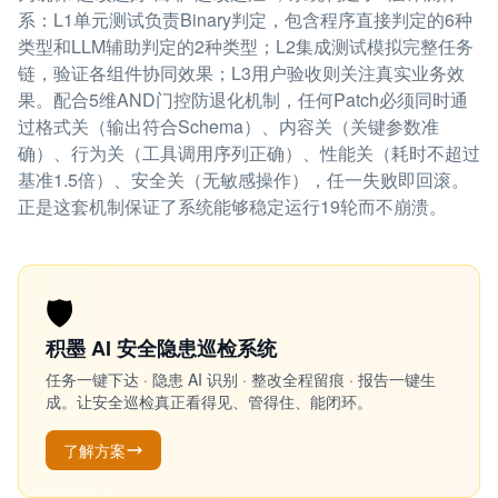
系：L1单元测试负责Binary判定，包含程序直接判定的6种
类型和LLM辅助判定的2种类型；L2集成测试模拟完整任务
链，验证各组件协同效果；L3用户验收则关注真实业务效
果。配合5维AND门控防退化机制，任何Patch必须同时通
过格式关（输出符合Schema）、内容关（关键参数准
确）、行为关（工具调用序列正确）、性能关（耗时不超过
基准1.5倍）、安全关（无敏感操作），任一失败即回滚。
正是这套机制保证了系统能够稳定运行19轮而不崩溃。
🛡️
积墨 AI 安全隐患巡检系统
任务一键下达 · 隐患 AI 识别 · 整改全程留痕 · 报告一键生
成。让安全巡检真正看得见、管得住、能闭环。
了解方案