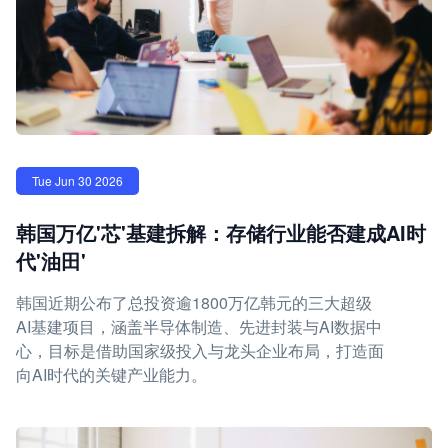
Tue Jun 30 2026
韩国万亿'芯'基建拆解：存储行业能否建成AI时
代'油田'
韩国近期公布了总投资逾1800万亿韩元的三大超级
AI基建项目，涵盖半导体制造、先进封装与AI数据中
心，目标是借助国家级投入与龙头企业布局，打造面
向AI时代的关键产业能力。