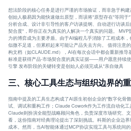
想法阶段的核心任务是进行严谨的市场验证，而非急于构建
创始人极易因为能快速做出原型，而误将"原型存在"等同于"
分析合成、设计非引导性的客户访谈提纲、自动进行访谈后
契合度"，即你正在为真实的人解决一个真实的问题。 MVP
力的博弈成为主要矛盾。由于AI编程几乎消除了工程成本，
似微不足道，但累积起来可能让产品失去方向。 值得注意的
构文档（如CLAUDE.md），AI在每次会话中都会重新
标准是获得产品-市场契合度的真实证据——用户愿意持续
引擎 发布阶段的关键转变是创始人必须完成从"亲自做具
三、核心工具生态与组织边界的重
指南中提及的工具生态构成了AI原生初创企业的"数字化骨骼"：
试、调试和重构工作；Claude Cowork作为工作流自
Claude则扮演全能型战略顾问角色，负责深度市场研究、
看，这份指南对经典理论提出了深刻挑战。科斯的企业边界
成本。然而，当AI智能体通过MCP协议实现工具与系统间