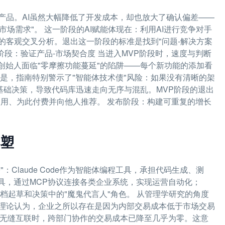
产品。AI虽然大幅降低了开发成本，却也放大了确认偏差——
市场需求"。 这一阶段的AI赋能体现在：利用AI进行竞争对手
的客观交叉分析。退出这一阶段的标准是找到"问题-解决方案
阶段：验证产品-市场契合度 当进入MVP阶段时，速度与判断
创始人面临"零摩擦功能蔓延"的陷阱——每个新功能的添加看
是，指南特别警示了"智能体技术债"风险：如果没有清晰的架
推导基础决策，导致代码库迅速走向无序与混乱。MVP阶段的退出
使用、为此付费并向他人推荐。 发布阶段：构建可重复的增长
塑
Claude Code作为智能体编程工具，承担代码生成、测
动化工具，通过MCP协议连接各类企业系统，实现运营自动化；
文档起草和决策中的"魔鬼代言人"角色。 从管理学研究的角度
理论认为，企业之所以存在是因为内部交易成本低于市场交易
的无缝互联时，跨部门协作的交易成本已降至几乎为零。这意