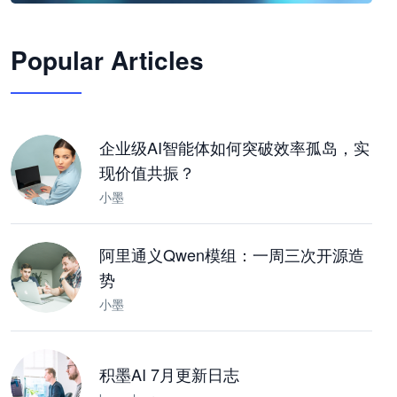
🦞
Popular Articles
JimoClaw 桌面 AI Agent 工作台
让 AI 处理本地资料 · 操控浏览器 · 交付可用文档
下载桌面版
企业级AI智能体如何突破效率孤岛，实
现价值共振？
小墨
阿里通义Qwen模组：一周三次开源造
势
小墨
积墨AI 7月更新日志