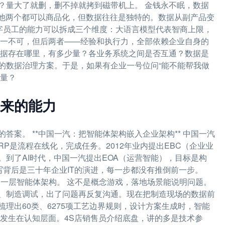
？量大了就删，删不掉就拷到磁带机上。 金钱永不眠，数据
其他两个都可以商品化，但数据往往是独特的。数据从副产品变
数字员工的能力可以拆成三个维度：大语言模型代表智商上限，
者缺一不可，但后两者——经验和执行力，全部依赖企业自身的
数据存在哪里，有多少量？各业务系统之间是否互通？数据是
的数据治理方案。于是，如果有企业一号位问“能不能帮我做
据量？
来的能力
案。 **中国一汽：把智能体架构嵌入企业架构** 中国一汽
RP是流程在线化，完成任务。2012年业内提出EBC（企业业
到了AI时代，中国一汽提出EOA（运营智能），目标是构
写背后是三十年企业IT的演进，每一步都没有推倒前一步。
叠加一层智能体架构。 这不是概念游戏，落地场景能说明问题。
、制造调试，出了问题再反复沟通。现在把制造现场的数据前
理出60类、6275项工艺边界规则，设计方案生成时，智能
发生在认知层面。4S店销售员介绍底盘，讲的多是技术参