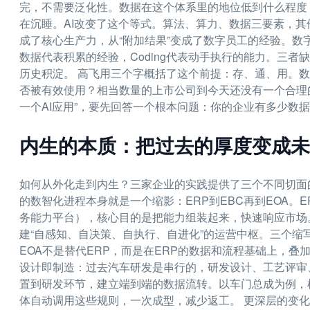
完，不需要泛化性。数据在这个体系里的地位低到什么程度
在沉睡。AI改变了这个等式。算法、算力、数据三要素，
成了核心生产力，从“附加结果”变成了数字员工的经验。
数据代表积累的经验，Coding代表动手执行的能力。三
历史积淀。 高飞用三个字概括了这个前提：存、通、用。
否被有效使用？相当数量的上市公司到今天还没有一个合理
一个AI应用”，要先回答一个根本问题：你的企业有多少数
内生的本质：把过去的厚度变成未
如何从外化走到内生？三家企业的实践提供了三个不同切面的答
的数智化进程本身就是一个缩影：ERP到EBC再到EOA。E
务能力平台），核心目的是把能力组装起来，快速响应市场。
建“自感知、自决策、自执行、自进化”的运营中枢。三个缩
EOA不是替代ERP，而是在ERP的数据和流程基础上，
设计即制造：过去汽车研发是串行的，研发设计、工艺评审
置到研发环节，建立端到端的数据流转。以车门总成为例，梳
体自动调用这些规则，一次成型，减少返工。 更深层的变化