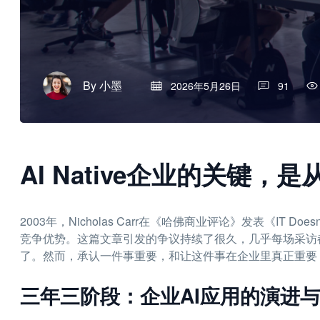
By
小墨
2026年5月26日
91
AI Native企业的关键，
2003年，Nicholas Carr在《哈佛商业评论》发表《IT D
竞争优势。这篇文章引发的争议持续了很久，几乎每场采访都会被人提
了。然而，承认一件事重要，和让这件事在企业里真正重要
三年三阶段：企业AI应用的演进