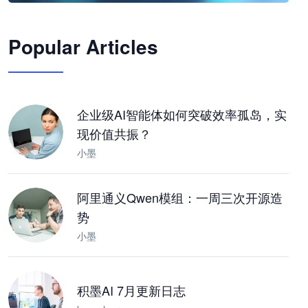
🦞
Popular Articles
JimoClaw 桌面 AI Agent 工作台
让 AI 处理本地资料 · 操控浏览器 · 交付可用文档
下载桌面版
企业级AI智能体如何突破效率孤岛，实
现价值共振？
小墨
阿里通义Qwen模组：一周三次开源造
势
小墨
积墨AI 7月更新日志