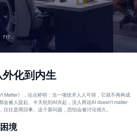
717
是从外化到内生
oesn't Matter》，论点鲜明：当一项技术人人可得，它就不再构成
起。今天轮到AI兴起，没人再说AI doesn't matter
，往往是两回事。这个新问题，恐怕会被讨论很久。
与困境