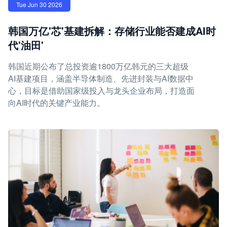
Tue Jun 30 2026
韩国万亿'芯'基建拆解：存储行业能否建成AI时
代'油田'
韩国近期公布了总投资逾1800万亿韩元的三大超级
AI基建项目，涵盖半导体制造、先进封装与AI数据中
心，目标是借助国家级投入与龙头企业布局，打造面
向AI时代的关键产业能力。