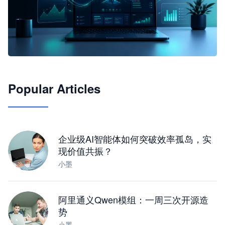
🦞
Popular Articles
JimoClaw 桌面 AI Agent 工作台
让 AI 处理本地资料 · 操控浏览器 · 交付可用文档
下载桌面版
企业级AI智能体如何突破效率孤岛，实
现价值共振？
小墨
阿里通义Qwen模组：一周三次开源造
势
小墨