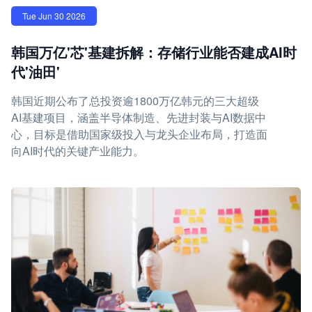
Tue Jun 30 2026
韩国万亿'芯'基建拆解：存储行业能否建成AI时
代'油田'
韩国近期公布了总投资逾1800万亿韩元的三大超级
AI基建项目，涵盖半导体制造、先进封装与AI数据中
心，目标是借助国家级投入与龙头企业布局，打造面
向AI时代的关键产业能力。