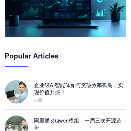
🦞
Popular Articles
JimoClaw 桌面 AI Agent 工作台
让 AI 处理本地资料 · 操控浏览器 · 交付可用文档
下载桌面版
企业级AI智能体如何突破效率孤岛，实
现价值共振？
小墨
阿里通义Qwen模组：一周三次开源造
势