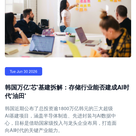
Tue Jun 30 2026
韩国万亿'芯'基建拆解：存储行业能否建成AI时
代'油田'
韩国近期公布了总投资逾1800万亿韩元的三大超级
AI基建项目，涵盖半导体制造、先进封装与AI数据中
心，目标是借助国家级投入与龙头企业布局，打造面
向AI时代的关键产业能力。