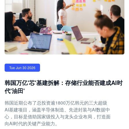
Tue Jun 30 2026
韩国万亿'芯'基建拆解：存储行业能否建成AI时
代'油田'
韩国近期公布了总投资逾1800万亿韩元的三大超级
AI基建项目，涵盖半导体制造、先进封装与AI数据中
心，目标是借助国家级投入与龙头企业布局，打造面
向AI时代的关键产业能力。