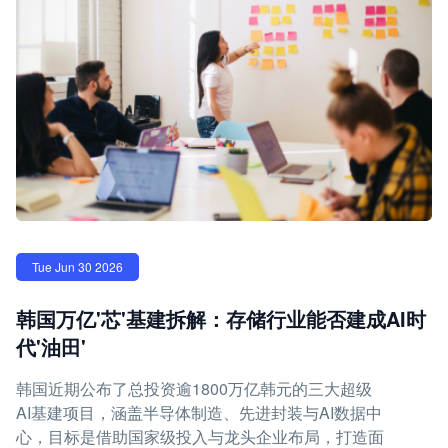
Tue Jun 30 2026
韩国万亿'芯'基建拆解：存储行业能否建成AI时
代'油田'
韩国近期公布了总投资逾1800万亿韩元的三大超级
AI基建项目，涵盖半导体制造、先进封装与AI数据中
心，目标是借助国家级投入与龙头企业布局，打造面