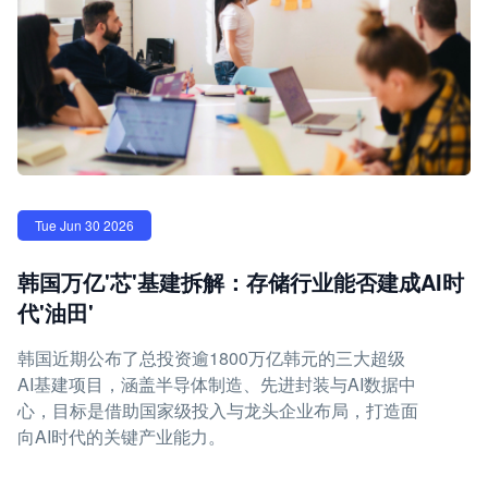
Tue Jun 30 2026
韩国万亿'芯'基建拆解：存储行业能否建成AI时
代'油田'
韩国近期公布了总投资逾1800万亿韩元的三大超级
AI基建项目，涵盖半导体制造、先进封装与AI数据中
心，目标是借助国家级投入与龙头企业布局，打造面
向AI时代的关键产业能力。