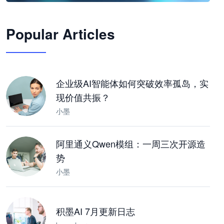
🦞
Popular Articles
JimoClaw 桌面 AI Agent 工作台
让 AI 处理本地资料 · 操控浏览器 · 交付可用文档
下载桌面版
企业级AI智能体如何突破效率孤岛，实
现价值共振？
小墨
阿里通义Qwen模组：一周三次开源造
势
小墨
积墨AI 7月更新日志