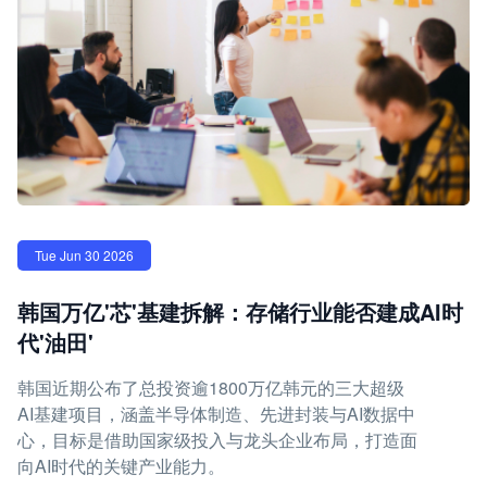
Tue Jun 30 2026
韩国万亿'芯'基建拆解：存储行业能否建成AI时
代'油田'
韩国近期公布了总投资逾1800万亿韩元的三大超级
AI基建项目，涵盖半导体制造、先进封装与AI数据中
心，目标是借助国家级投入与龙头企业布局，打造面
向AI时代的关键产业能力。