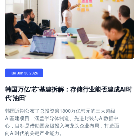
Tue Jun 30 2026
韩国万亿'芯'基建拆解：存储行业能否建成AI时
代'油田'
韩国近期公布了总投资逾1800万亿韩元的三大超级
AI基建项目，涵盖半导体制造、先进封装与AI数据中
心，目标是借助国家级投入与龙头企业布局，打造面
向AI时代的关键产业能力。