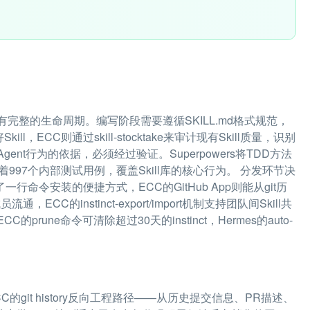
有完整的生命周期。编写阶段需要遵循SKILL.md格式规范，
写好Skill，ECC则通过skill-stocktake来审计现有Skill质量，识别
ent行为的依据，必须经过验证。Superpowers将TDD方法
护着997个内部测试用例，覆盖Skill库的核心行为。 分发环节决
ace提供了一行命令安装的便捷方式，ECC的GitHub App则能从git历
ECC的instinct-export/import机制支持团队间Skill共
rune命令可清除超过30天的instinct，Hermes的auto-
的git history反向工程路径——从历史提交信息、PR描述、