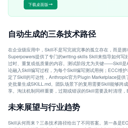
下载桌面版
自动生成的三条技术路径
在企业级应用中，Skill不是写完就完事的孤立存在，而是拥
Superpowers提供了专门的writing-skills Skill来指导如何
过时、重复或低质量的内容。测试阶段尤为关键——Skill是Ag
论融入Skill编写过程，为每个Skill编写测试用例；ECC维
定了Skill的可达性，Anthropic官方Plugin Marketpl
史批量生成SKILL.md。团队场景下的复用需要Skill能够跨成员流通，
享。淘汰机制同样重要，过期或错误的Skill需要及时清理，ECC的p
未来展望与行业趋势
Skill从何而来？三条技术路径给出了不同答案。第一条是ECC