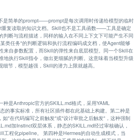
不是简单的prompt——prompt是每次调用时传递给模型的临时
nt重复读取的知识文档。Skill也不是工具函数——工具是确定
率性的判断与流程描述，同样的输入在不同上下文下可能产生不同
完成某类任务"的判断逻辑和执行流程编码成文档，使Agent能够
的弹性来自参数配置，而Skill的弹性来自底层模型。同一个Skill在
地执行Skill指令，做出更细腻的判断。这意味着当模型升级
实现细节，模型越强，Skill的潜力上限就越高。
nthropic官方的SKILL.md格式，采用YAML
de Code生态的事实标准，所有社区插件都在此基础上构建。第二种是
触发条件，如"在代码编写之前触发"或"设计审批之后触发"，这种强制
d加Instinct双层体系，静态的SKILL.md经过审核确认，
l工程化pipeline。 第四种是Hermes的自动生成模式，当