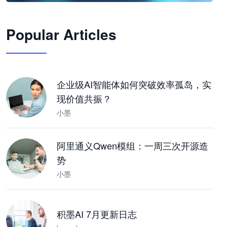
🦞
Popular Articles
JimoClaw 桌面 AI Agent 工作台
让 AI 处理本地资料 · 操控浏览器 · 交付可用文档
下载桌面版
企业级AI智能体如何突破效率孤岛，实
现价值共振？
小墨
阿里通义Qwen模组：一周三次开源造
势
小墨
积墨AI 7月更新日志