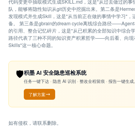
代码变更中抽取模式生成SKILL.md，这是"从过去做过
队，能够将隐性知识从git历史中挖掘出来。第二条是Hermes的to
发现模式并生成Skill，这是"从当前正在做的事情中学习
备。 第三条是gbrain的dream cycle离线综合路径—
的引用、整合记忆碎片，这是"从已积累的全部知识中综合
路径代表了三种不同的知识资产积累哲学——向后看、向现在看、向存
Skills"这一核心命题。
🛡️
积墨 AI 安全隐患巡检系统
任务一键下达 · 隐患 AI 识别 · 整改全程留痕 · 报告
了解方案
如有侵权，请联系删除。