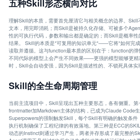
五种Skill形态横向对比
理解Skill的本质，需要首先厘清它与相关概念的边界。Skill
文本，用完即消耗；而Skill是被持久化存储、可被多个Age
性的可执行代码，参数和输出都是确定的；而Skill是概
结果。 Skill的本质是"可复用的知识单元"——它将"如何
读取并遵循。这与function最本质的区别在于：function
不同代际的模型上会产生不同效果——更强的模型能够更精准
时，Skill会自动变强，因为Skill是描述性的、不锁死具体
Skill的全生命周期管理
当前主流项目中，Skill呈现出五种主要形态，各有侧重。第一种是A
frontmatter加Markdown主体的结构，已成为Clau
Superpowers的强制触发Skill，每个Skill有明确的
执行机制确保了工程纪律的有效落地。第三种是ECC的SKILL.m
动态的Instinct则通过学习产生，两者并存形成了最完整的Skil