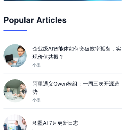
🦞
Popular Articles
JimoClaw 桌面 AI Agent 工作台
让 AI 处理本地资料 · 操控浏览器 · 交付可用文档
下载桌面版
企业级AI智能体如何突破效率孤岛，实
现价值共振？
小墨
阿里通义Qwen模组：一周三次开源造
势
小墨
积墨AI 7月更新日志