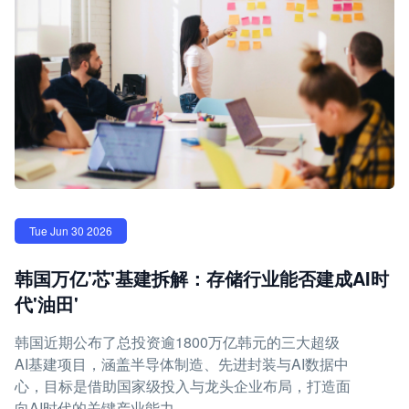
Tue Jun 30 2026
韩国万亿'芯'基建拆解：存储行业能否建成AI时
代'油田'
韩国近期公布了总投资逾1800万亿韩元的三大超级
AI基建项目，涵盖半导体制造、先进封装与AI数据中
心，目标是借助国家级投入与龙头企业布局，打造面
向AI时代的关键产业能力。