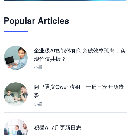
🦞
Popular Articles
JimoClaw 桌面 AI Agent 工作台
让 AI 处理本地资料 · 操控浏览器 · 交付可用文档
下载桌面版
企业级AI智能体如何突破效率孤岛，实
现价值共振？
小墨
阿里通义Qwen模组：一周三次开源造
势
小墨
积墨AI 7月更新日志