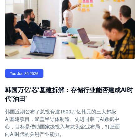
Tue Jun 30 2026
韩国万亿'芯'基建拆解：存储行业能否建成AI时
代'油田'
韩国近期公布了总投资逾1800万亿韩元的三大超级
AI基建项目，涵盖半导体制造、先进封装与AI数据中
心，目标是借助国家级投入与龙头企业布局，打造面
向AI时代的关键产业能力。