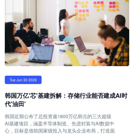
Tue Jun 30 2026
韩国万亿'芯'基建拆解：存储行业能否建成AI时
代'油田'
韩国近期公布了总投资逾1800万亿韩元的三大超级
AI基建项目，涵盖半导体制造、先进封装与AI数据中
心，目标是借助国家级投入与龙头企业布局，打造面