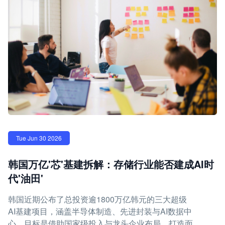
Tue Jun 30 2026
韩国万亿'芯'基建拆解：存储行业能否建成AI时
代'油田'
韩国近期公布了总投资逾1800万亿韩元的三大超级
AI基建项目，涵盖半导体制造、先进封装与AI数据中
心，目标是借助国家级投入与龙头企业布局，打造面