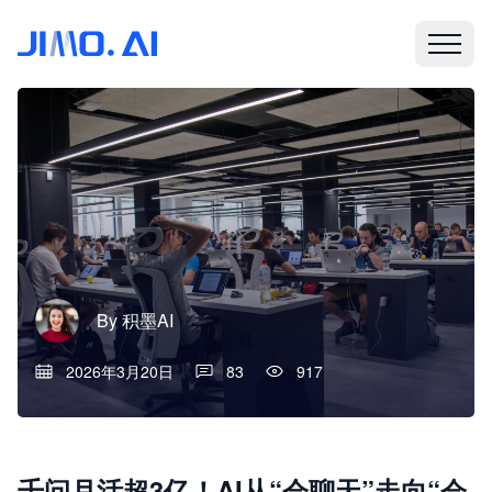
By
积墨AI
2026年3月20日
83
917
千问月活超3亿！AI从“会聊天”走向“会