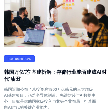
Tue Jun 30 2026
韩国万亿'芯'基建拆解：存储行业能否建成AI时
代'油田'
韩国近期公布了总投资逾1800万亿韩元的三大超级
AI基建项目，涵盖半导体制造、先进封装与AI数据中
心，目标是借助国家级投入与龙头企业布局，打造面
向AI时代的关键产业能力。