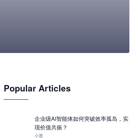
🦞
Popular Articles
JimoClaw 桌面 AI Agent 工作台
让 AI 处理本地资料 · 操控浏览器 · 交付可用文档
下载桌面版
企业级AI智能体如何突破效率孤岛，实
现价值共振？
小墨