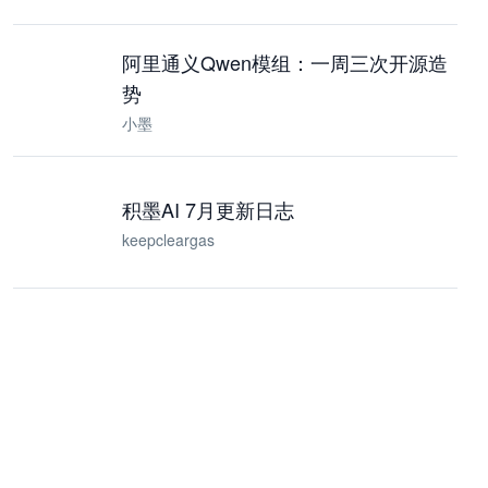
阿里通义Qwen模组：一周三次开源造
势
小墨
积墨AI 7月更新日志
keepcleargas
企业 AI 智能体开发和场景应用平台
快速搭建具备商业价值的 AI 助手
试用咨询