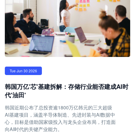
Tue Jun 30 2026
韩国万亿'芯'基建拆解：存储行业能否建成AI时
代'油田'
韩国近期公布了总投资逾1800万亿韩元的三大超级
AI基建项目，涵盖半导体制造、先进封装与AI数据中
心，目标是借助国家级投入与龙头企业布局，打造面
向AI时代的关键产业能力。