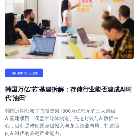
Tue Jun 30 2026
韩国万亿'芯'基建拆解：存储行业能否建成AI时
代'油田'
韩国近期公布了总投资逾1800万亿韩元的三大超级
AI基建项目，涵盖半导体制造、先进封装与AI数据中
心，目标是借助国家级投入与龙头企业布局，打造面
向AI时代的关键产业能力。