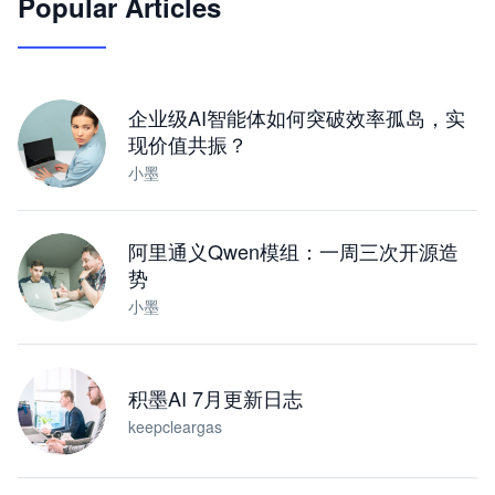
Popular Articles
JimoClaw 桌面 AI Agent 工作台
让 AI 处理本地资料 · 操控浏览器 · 交付可用文档
下载桌面版
企业级AI智能体如何突破效率孤岛，实
现价值共振？
小墨
阿里通义Qwen模组：一周三次开源造
势
小墨
积墨AI 7月更新日志
keepcleargas