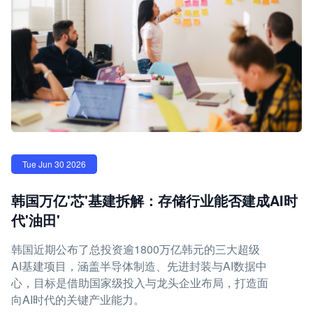
Tue Jun 30 2026
韩国万亿'芯'基建拆解：存储行业能否建成AI时
代'油田'
韩国近期公布了总投资逾1800万亿韩元的三大超级
AI基建项目，涵盖半导体制造、先进封装与AI数据中
心，目标是借助国家级投入与龙头企业布局，打造面
向AI时代的关键产业能力。