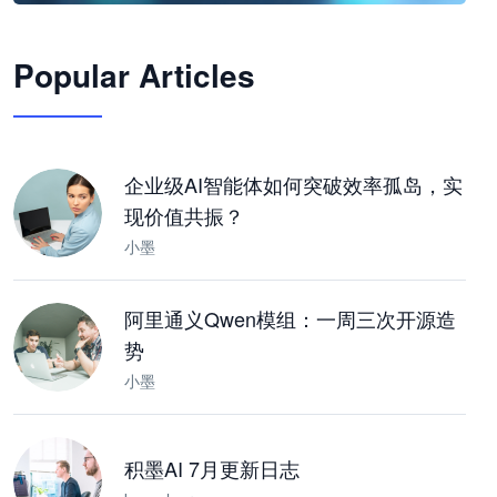
🦞
Popular Articles
JimoClaw 桌面 AI Agent 工作台
让 AI 处理本地资料 · 操控浏览器 · 交付可用文档
下载桌面版
企业级AI智能体如何突破效率孤岛，实
现价值共振？
小墨
阿里通义Qwen模组：一周三次开源造
势
小墨
积墨AI 7月更新日志