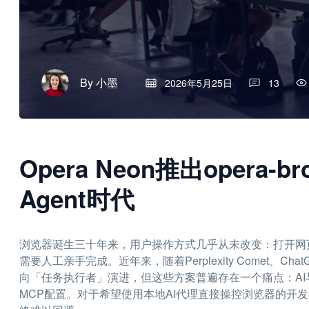
By
小墨
2026年5月25日
13
Opera Neon推出opera-b
Agent时代
浏览器诞生三十年来，用户操作方式几乎从未改变：打开网
需要人工亲手完成。近年来，随着Perplexity Comet、Chat
向「任务执行者」演进，但这些方案普遍存在一个痛点：A
MCP配置。对于希望使用本地AI代理直接操控浏览器的开发