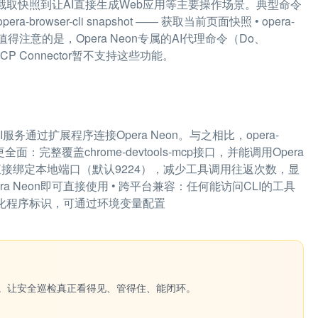
开网页、截取快照到让AI直接生成Web应用等主要操作场景。典型命令
opera-browser-cli snapshot —— 获取当前页面快照 • opera-
成Web应用 值得注意的是，Opera Neon专属的AI代理命令（Do、
，MCP Connector暂不支持这些功能。
AI服务通过扩展程序连接Opera Neon。与之相比，opera-
面：完整覆盖chrome-devtools-mcp接口，并能调用Opera
能更优：直接绑定本地端口（默认9224），减少工具调用往返次数，显
era Neon即可直接使用 • 跨平台兼容：任何能访问CLI的工具
动化程序标识，可通过环境变量配置
一键生成。让安全巡检真正看得见、管得住、能闭环。