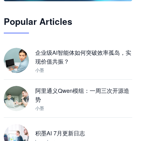
🦞
Popular Articles
JimoClaw 桌面 AI Agent 工作台
让 AI 处理本地资料 · 操控浏览器 · 交付可用文档
下载桌面版
企业级AI智能体如何突破效率孤岛，实
现价值共振？
小墨
阿里通义Qwen模组：一周三次开源造
势
小墨
积墨AI 7月更新日志