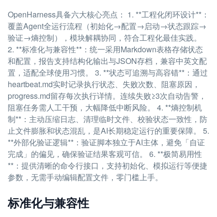
OpenHarness具备六大核心亮点： 1. **工程化闭环设计**：
覆盖Agent全运行流程（初始化→配置→启动→状态跟踪→
验证→熵控制），模块解耦协同，符合工程化最佳实践。
2. **标准化与兼容性**：统一采用Markdown表格存储状态
和配置，报告支持结构化输出与JSON存档，兼容中英文配
置，适配全球使用习惯。 3. **状态可追溯与高容错**：通过
heartbeat.md实时记录执行状态、失败次数、阻塞原因，
progress.md留存每次执行详情。连续失败≥3次自动告警，
阻塞任务需人工干预，大幅降低中断风险。 4. **熵控制机
制**：主动压缩日志、清理临时文件、校验状态一致性，防
止文件膨胀和状态混乱，是AI长期稳定运行的重要保障。 5.
**外部化验证逻辑**：验证脚本独立于AI主体，避免「自证
完成」的偏见，确保验证结果客观可信。 6. **极简易用性
**：提供清晰的命令行接口，支持初始化、模拟运行等便捷
参数，无需手动编辑配置文件，零门槛上手。
标准化与兼容性