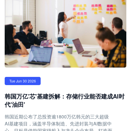
Tue Jun 30 2026
韩国万亿'芯'基建拆解：存储行业能否建成AI时
代'油田'
韩国近期公布了总投资逾1800万亿韩元的三大超级
AI基建项目，涵盖半导体制造、先进封装与AI数据中
心，目标是借助国家级投入与龙头企业布局，打造面