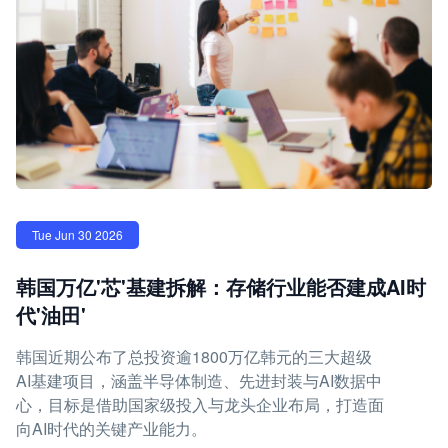
Tue Jun 30 2026
韩国万亿'芯'基建拆解：存储行业能否建成AI时
代'油田'
韩国近期公布了总投资逾1800万亿韩元的三大超级
AI基建项目，涵盖半导体制造、先进封装与AI数据中
心，目标是借助国家级投入与龙头企业布局，打造面
向AI时代的关键产业能力。