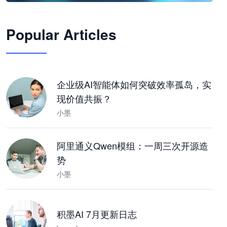
🦞
Popular Articles
JimoClaw 桌面 AI Agent 工作台
让 AI 处理本地资料 · 操控浏览器 · 交付可用文档
下载桌面版
企业级AI智能体如何突破效率孤岛，实
现价值共振？
小墨
阿里通义Qwen模组：一周三次开源造
势
小墨
积墨AI 7月更新日志