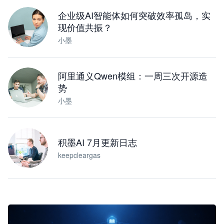
下载桌面版
企业级AI智能体如何突破效率孤岛，实
现价值共振？
小墨
阿里通义Qwen模组：一周三次开源造
势
小墨
积墨AI 7月更新日志
keepcleargas