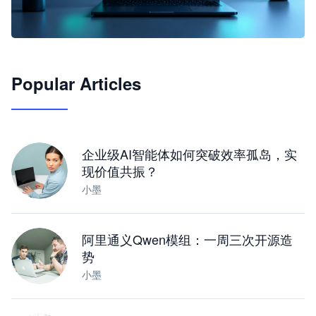
🦞
Popular Articles
JimoClaw 桌面 AI Agent 工作台
让 AI 处理本地资料 · 操控浏览器 · 交付可用文档
下载桌面版
企业级AI智能体如何突破效率孤岛，实
现价值共振？
小墨
阿里通义Qwen模组：一周三次开源造
势
小墨