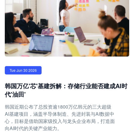
Tue Jun 30 2026
韩国万亿'芯'基建拆解：存储行业能否建成AI时
代'油田'
韩国近期公布了总投资逾1800万亿韩元的三大超级
AI基建项目，涵盖半导体制造、先进封装与AI数据中
心，目标是借助国家级投入与龙头企业布局，打造面
向AI时代的关键产业能力。