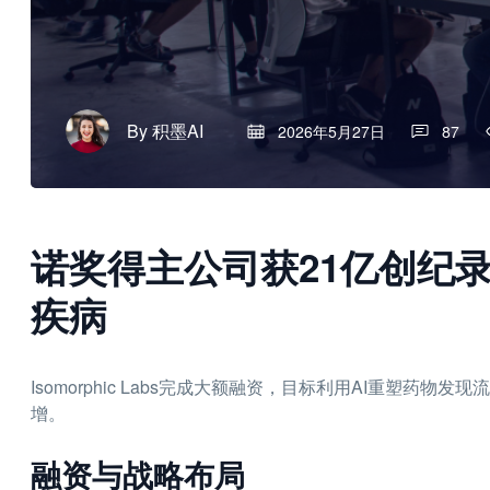
By
积墨AI
2026年5月27日
87
诺奖得主公司获21亿创纪
疾病
Isomorphic Labs完成大额融资，目标利用AI重塑
增。
融资与战略布局