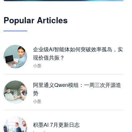
🦞
Popular Articles
JimoClaw 桌面 AI Agent 工作台
让 AI 处理本地资料 · 操控浏览器 · 交付可用文档
下载桌面版
企业级AI智能体如何突破效率孤岛，实
现价值共振？
小墨
阿里通义Qwen模组：一周三次开源造
势
小墨
积墨AI 7月更新日志