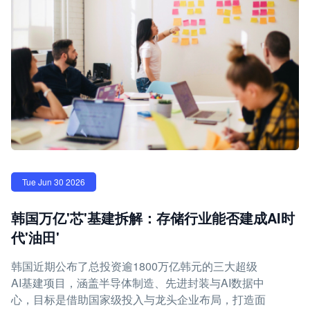
Tue Jun 30 2026
韩国万亿'芯'基建拆解：存储行业能否建成AI时
代'油田'
韩国近期公布了总投资逾1800万亿韩元的三大超级
AI基建项目，涵盖半导体制造、先进封装与AI数据中
心，目标是借助国家级投入与龙头企业布局，打造面