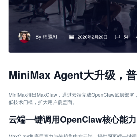
By
积墨AI
2026年2月26日
54
MiniMax Agent大升级
MiniMax推出MaxClaw，通过云端完成OpenClaw底
低技术门槛，扩大用户覆盖面。
云端一键调用OpenClaw核心能力
MaxClaw将底层算力与依赖集中在云端，提供网页端一键