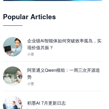
🦞
Popular Articles
JimoClaw 桌面 AI Agent 工作台
让 AI 处理本地资料 · 操控浏览器 · 交付可用文档
下载桌面版
企业级AI智能体如何突破效率孤岛，实
现价值共振？
小墨
阿里通义Qwen模组：一周三次开源造
势
小墨
积墨AI 7月更新日志