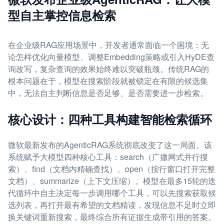
型自主掌控信息检索
在企业级RAG应用场景中，开发者通常面临一个困境：无
论怎样优化向量模型、调整Embedding策略或引入HyDE查
询改写，复杂查询的效果始终难以突破瓶颈。传统RAG的
根本问题在于，模型在搜索阶段就被锁定在有限的候选集
中，无法自主判断信息是否足够、是否需要进一步检索。
核心设计：四种工具构建智能检索循环
微软最新发布的AgenticRAG系统彻底改变了这一局面。该
系统赋予大模型四种核心工具：search（广撒网式并行搜
索）、find（文档内精确查找）、open（按行窗口打开完整
文档）、summarize（上下文压缩）。模型在最多15轮的迭
代循环中自主决定每一步调用哪个工具，可以先搜索获取候
选列表，再打开最有希望的文档精读，发现信息不足时立即
换关键词重新搜索，最终综合所有证据生成带引用的答案。