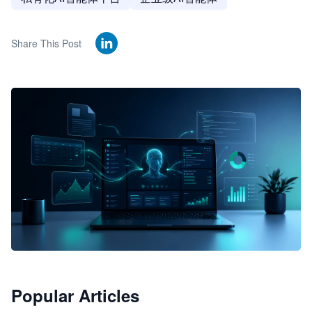
Share This Post
🦞
Popular Articles
JimoClaw 桌面 AI Agent 工作台