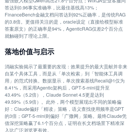
最强嵌入模型Qwen高出21.8个百分点；WixQA企业客服问
答达到0.96事实准确率，比最佳基线高13%；
FinanceBench金融文档问答达到92%正确率，是传统RAG
的3.8倍。更值得关注的是，oracle设定（直接给模型标准
答案原文）的正确率是94%，AgenticRAG仅差2个百分点
就触碰到了理论上限。
落地价值与启示
消融实验揭示了最重要的发现：效果提升的最大贡献并非来
自某个具体工具，而是从「单次检索」到「智能体工具调
用」的范式转换。数据显示，单次搜索基线Recall@1仅为
8.41%，而采用Agentic架构后，GPT-5-mini提升至
43.49%（5.2倍），Claude Sonnet 4.5更是达到
49.59%（5.9倍）。此外，两个模型展现出不同的策略偏
好：Claude偏好「精读」策略，语义查找使用频率是GPT
的3倍；GPT-5-mini则偏好「广撒网」策略。最终Claude凭
借深挖策略赢了6.1个百分点，证明在长文档场景下精准深
入比广泛浏览更有效。