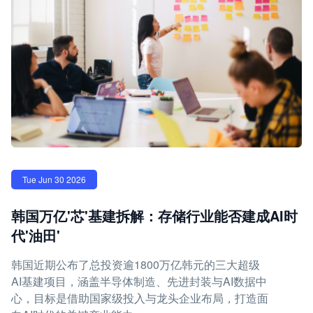
Tue Jun 30 2026
韩国万亿'芯'基建拆解：存储行业能否建成AI时
代'油田'
韩国近期公布了总投资逾1800万亿韩元的三大超级
AI基建项目，涵盖半导体制造、先进封装与AI数据中
心，目标是借助国家级投入与龙头企业布局，打造面