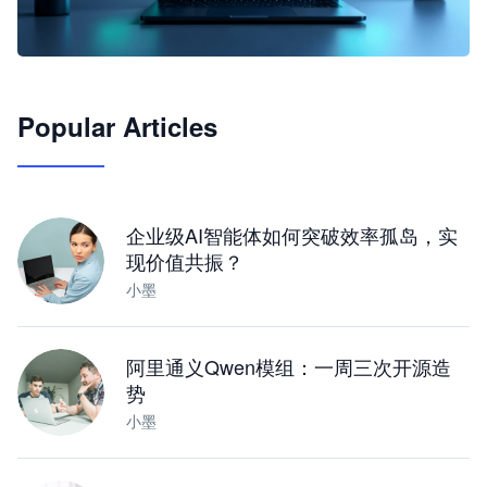
🦞
Popular Articles
JimoClaw 桌面 AI Agent 工作台
让 AI 处理本地资料 · 操控浏览器 · 交付可用文档
下载桌面版
企业级AI智能体如何突破效率孤岛，实
现价值共振？
小墨
阿里通义Qwen模组：一周三次开源造
势
小墨