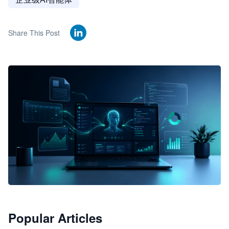
Share This Post
🦞
Popular Articles
JimoClaw 桌面 AI Agent 工作台