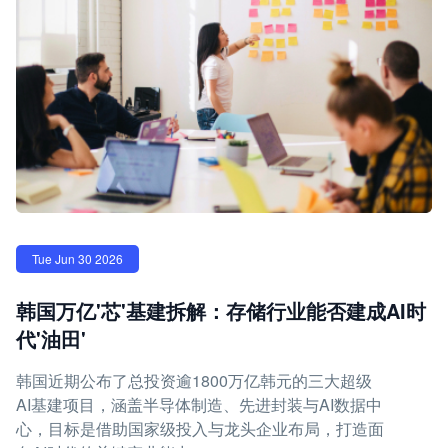
Tue Jun 30 2026
韩国万亿'芯'基建拆解：存储行业能否建成AI时
代'油田'
韩国近期公布了总投资逾1800万亿韩元的三大超级
AI基建项目，涵盖半导体制造、先进封装与AI数据中
心，目标是借助国家级投入与龙头企业布局，打造面