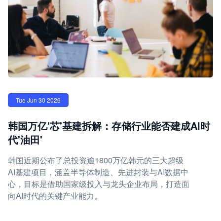
Tue Jun 30 2026
韩国万亿'芯'基建拆解：存储行业能否建成AI时
代'油田'
韩国近期公布了总投资逾1800万亿韩元的三大超级
AI基建项目，涵盖半导体制造、先进封装与AI数据中
心，目标是借助国家级投入与龙头企业布局，打造面
向AI时代的关键产业能力。