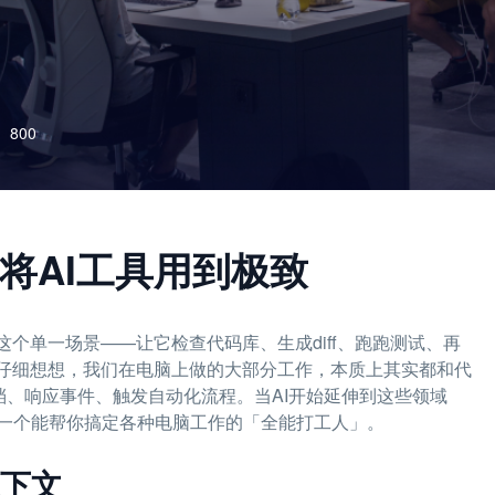
800
何将AI工具用到极致
个单一场景——让它检查代码库、生成diff、跑跑测试、再
但仔细想想，我们在电脑上做的大部分工作，本质上其实都和代
档、响应事件、触发自动化流程。当AI开始延伸到这些领域
一个能帮你搞定各种电脑工作的「全能打工人」。
上下文