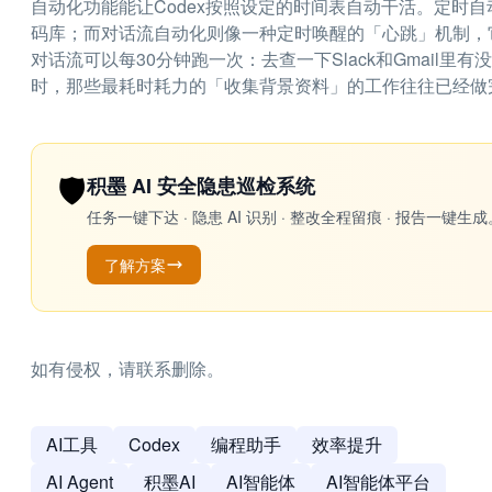
自动化功能能让Codex按照设定的时间表自动干活。定时
码库；而对话流自动化则像一种定时唤醒的「心跳」机制，
对话流可以每30分钟跑一次：去查一下Slack和Gmail
时，那些最耗时耗力的「收集背景资料」的工作往往已经做
🛡️
积墨 AI 安全隐患巡检系统
任务一键下达 · 隐患 AI 识别 · 整改全程留痕 · 报告
了解方案
如有侵权，请联系删除。
AI工具
Codex
编程助手
效率提升
AI Agent
积墨AI
AI智能体
AI智能体平台