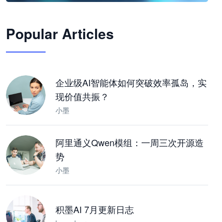
🦞
Popular Articles
JimoClaw 桌面 AI Agent 工作台
让 AI 处理本地资料 · 操控浏览器 · 交付可用文档
下载桌面版
企业级AI智能体如何突破效率孤岛，实
现价值共振？
小墨
阿里通义Qwen模组：一周三次开源造
势
小墨
积墨AI 7月更新日志