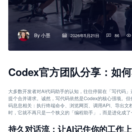
By
小墨
2026年5月21日
86
Codex官方团队分享：如
大多数开发者对AI代码助手的认知，往往停留在「写代码」这
提个合并请求。诚然，写代码依然是Codex的核心强项。
码息息相关：执行终端命令、浏览网页、调用API、导出文
时，它就不再只是一个狭义的「编程助手」，而是进化成了
持久对话流：让AI记住你的工作