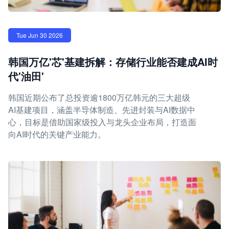
Tue Jun 30 2026
韩国万亿'芯'基建拆解：存储行业能否建成AI时
代'油田'
韩国近期公布了总投资逾1800万亿韩元的三大超级
AI基建项目，涵盖半导体制造、先进封装与AI数据中
心，目标是借助国家级投入与龙头企业布局，打造面
向AI时代的关键产业能力。