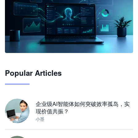
🦞
Popular Articles
JimoClaw 桌面 AI Agent 工作台
让 AI 处理本地资料 · 操控浏览器 · 交付可用文档
下载桌面版
企业级AI智能体如何突破效率孤岛，实
现价值共振？
小墨