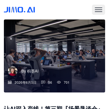
By
积墨AI
2026年6月5日
56
701
让AI深入产线！第三期『场景恳谈会』