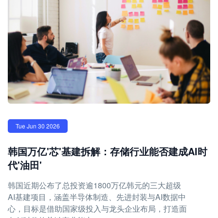
Tue Jun 30 2026
韩国万亿'芯'基建拆解：存储行业能否建成AI时
代'油田'
韩国近期公布了总投资逾1800万亿韩元的三大超级
AI基建项目，涵盖半导体制造、先进封装与AI数据中
心，目标是借助国家级投入与龙头企业布局，打造面