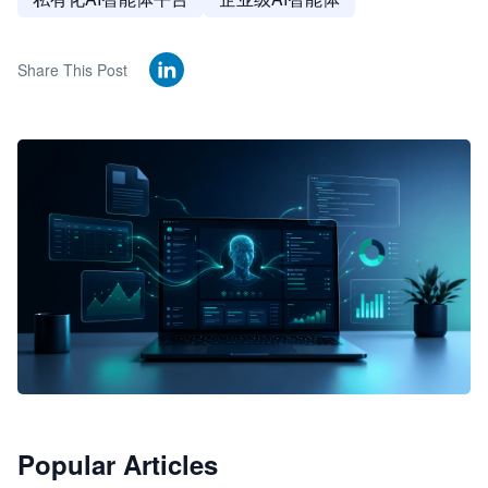
Share This Post
🦞
Popular Articles
JimoClaw 桌面 AI Agent 工作台