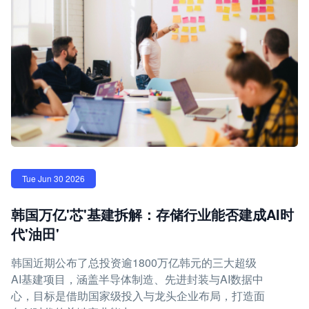
Tue Jun 30 2026
韩国万亿'芯'基建拆解：存储行业能否建成AI时
代'油田'
韩国近期公布了总投资逾1800万亿韩元的三大超级
AI基建项目，涵盖半导体制造、先进封装与AI数据中
心，目标是借助国家级投入与龙头企业布局，打造面