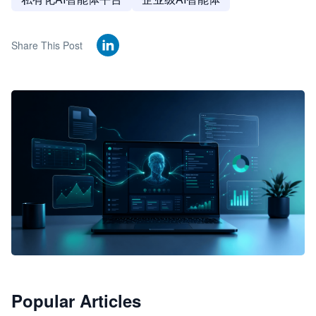
Share This Post
🦞
Popular Articles
JimoClaw 桌面 AI Agent 工作台