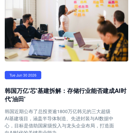
Tue Jun 30 2026
韩国万亿'芯'基建拆解：存储行业能否建成AI时
代'油田'
韩国近期公布了总投资逾1800万亿韩元的三大超级
AI基建项目，涵盖半导体制造、先进封装与AI数据中
心，目标是借助国家级投入与龙头企业布局，打造面
向AI时代的关键产业能力。